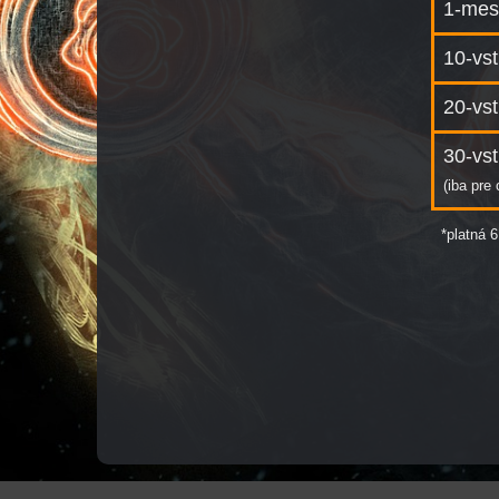
1-mes
10-vs
20-vs
30-vs
(iba pre
*platná 