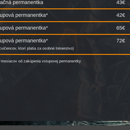
ačná permanentka
43€
tupová permanentka*
42€
tupová permanentka*
65€
tupová permanentka*
72€
 cvičencov, ktorí platia za osobné trénerstvo)
6 mesiacov od zakúpenia vstupovej permanentky