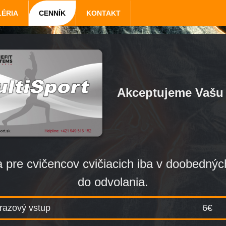
ÉRIA
CENNÍK
KONTAKT
Akceptujeme Vašu
re cvičencov cvičiacich iba v doobednýc
do odvolania.
razový vstup
6€